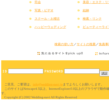
司会
美容・エステ・リ
写真・ビデオ
結納
スクール・お稽古
検索・リンク
ハッピーウェディング
ビューティーライ
検索の使い方
／
サイトの推薦
／
免責事
ご意見、ご要望は、
info@wedding-navi.jp
までよろしくお願いします。
このサイトはNetscape4.5以上、InternetExplorer5.0以上のブラウザで
す。
Copyright:(C) 2002 Wedding-navi All Rights Reserved